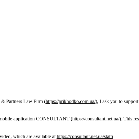
 & Partners Law Firm (
https://prikhodko.com.ua/
), I ask you to support
d a mobile application CONSULTANT (
https://consultant.net.ua/
). This r
ided, which are available at
https://consultant.net.ua/statti