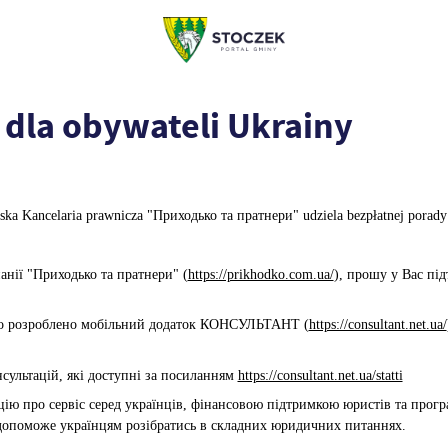
dla obywateli Ukrainy
ska Kancelaria prawnicza "Приходько та пратнери" udziela bezpłatnej porady
нії "Приходько та пратнери" (
https://prikhodko.com.ua/
), прошу у Вас пі
ло розроблено мобільний додаток КОНСУЛЬТАНТ (
https://consultant.net.ua/
льтацій, які доступні за посиланням
https://consultant.net.ua/statti
 про сервіс серед українців, фінансовою підтримкою юристів та програ
допоможе українцям розібратись в складних юридичних питаннях.