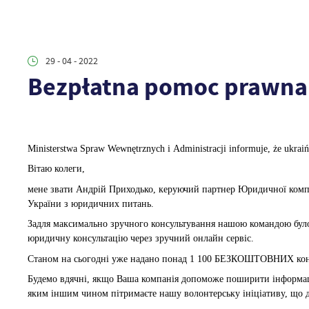
29 - 04 - 2022
Bezpłatna pomoc prawna 
Ministerstwa Spraw Wewnętrznych i Administracji informuje, że ukraiń
Вітаю колеги,
мене звати Андрій Приходько, керуючий партнер Юридичної компа
України з юридичних питань.
Задля максимально зручного консультування нашою командою бу
юридичну консультацію через зручний онлайн сервіс.
Станом на сьогодні уже надано понад 1 100 БЕЗКОШТОВНИХ консу
Будемо вдячні, якщо Ваша компанія допоможе поширити інформацію
яким іншим чином пітримаєте нашу волонтерську ініціативу, що 