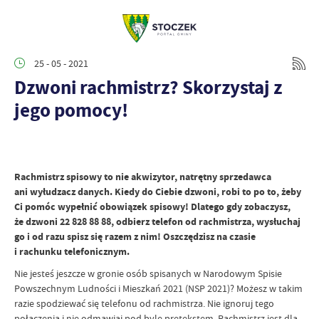
25 - 05 - 2021
Dzwoni rachmistrz? Skorzystaj z
jego pomocy!
Rachmistrz spisowy to nie akwizytor, natrętny sprzedawca
ani wyłudzacz danych. Kiedy do Ciebie dzwoni, robi to po to, żeby
Ci pomóc wypełnić obowiązek spisowy! Dlatego gdy zobaczysz,
że dzwoni 22 828 88 88, odbierz telefon od rachmistrza, wysłuchaj
go i od razu spisz się razem z nim! Oszczędzisz na czasie
i rachunku telefonicznym.
Nie jesteś jeszcze w gronie osób spisanych w Narodowym Spisie
Powszechnym Ludności i Mieszkań 2021 (NSP 2021)? Możesz w takim
razie spodziewać się telefonu od rachmistrza. Nie ignoruj tego
połączenia i nie odmawiaj pod byle pretekstem. Rachmistrz jest dla