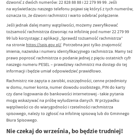
dzwonić z dwóch numerów: 22 828 88 88 i 22 279 99 99. Jeśli
na wyświetlaczu naszego telefonu pojawi się któryś z tych numerów,
oznacza to, że dzwoni rachmistrz i warto odebrać połączenie.
Jeśli jednak dalej mamy wątpliwości, możemy zweryfikować
tożsamość rachmistrza dzwoniąc na infolinię pod numer 22 279 99
99 lub korzystając z aplikacji „Sprawdź tożsamość rachmistrza”
na stronie
https://spis.gov.pl/
. Potrzebna jest tylko znajomość
imienia, nazwiska i numeru identyfikacyjnego rachmistrza. Mamy też
prawo poprosić rachmistrza o podanie jednej z pięciu ostatnich cyfr
naszego numeru PESEL – prawdziwy rachmistrz ma dostęp do tej
informacji i będzie umiał odpowiedzieć prawidłowo.
Rachmistrz nie zapyta o zarobki, oszczędności, cenne przedmioty
w domu, numer konta, numer dowodu osobistego, PIN do karty
czy dane logowania do bankowości internetowej - takie pytania
mogą wskazywać na próbę wyłudzenia danych. W przypadku
wątpliwości co do wiarygodności i rzetelności rachmistrza
spisowego, należy to zgłosić na infolinię spisową lub do Gminnego
Biura Spisowego.
Nie czekaj do września, bo będzie trudniej!