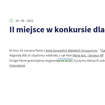
29 - 06 - 2022
II miejsce w konkursie dl
W dniu 26 czerwca Panie z
Koła Gospodyń Wiejskich Gruszczyno
-
"Ga
Nagrodę 800 zł i dyplomy
odebrały
z rąk Pani
Maria Koc - Senator RP
Drogie Panie gratulujemy wygranej
Życzymy dalszych sukce
Fotorelacja