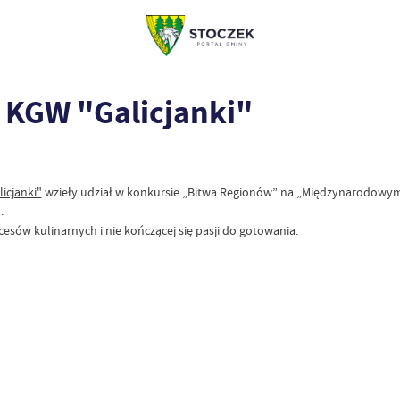
a KGW "Galicjanki"
licjanki"
wzieły udział w konkursie
„Bitwa Regionów” na
„Międzynarodowym 
.
sów kulinarnych i nie kończącej się pasji do gotowania.