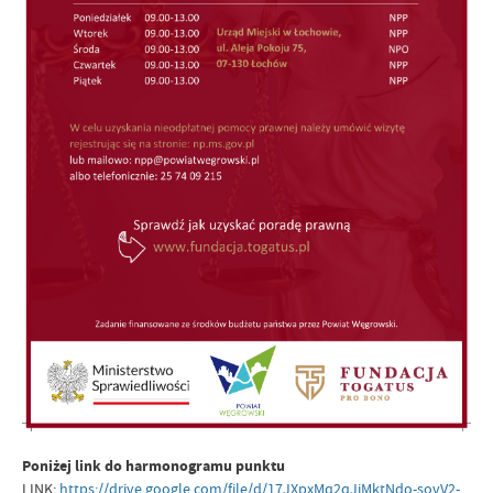
Poniżej link do harmonogramu punktu
LINK:
https://drive.google.com/file/d/17JXpxMq2qJiMktNdo-sovV2-