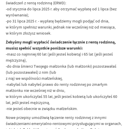
świadczeń z rentą rodzinną (ERWD):
-od stycznia do lipca 2025 r. aby otrzymać wypłatę od 1 lipca (bez
wyrównania);
-po 31 lipca 2025 r. - wypłatę będziemy mogli podjąć od dnia,
w którym spełnisz warunki, jednak nie wcześniej niż od miesiąca,
w którym złożysz wniosek.
Żebyśmy mogli wypłacić świadczenie łącznie z rentą rodzinną,
musisz spełnić wszystkie poniższe warunki:
-masz co najmniej 60 lat (jeśli jesteś kobietą) i 65 lat (jeśli jesteś
mężczyzną),
-do dnia śmierci Twojego małżonka (lub małżonki) pozostawałaś
(lub pozostawałeś) z nim (lub
z nią) we wspólności małżeńskiej,
-nabyłaś lub nabyłeś prawo do renty rodzinnej po zmarłym
małżonku nie wcześniej niż w dniu,
w którym ukończyłaś 55 lat, jeśli jesteś kobietą lub ukończyłeś 60
lat, jeśli jesteś mężczyzną,
-nie jesteś obecnie w związku małżeńskim.
Nowe przepisy umożliwią łączenie renty rodzinnej z innymi
świadczeniami emerytalno-rentowymi przysługującymi w organach,