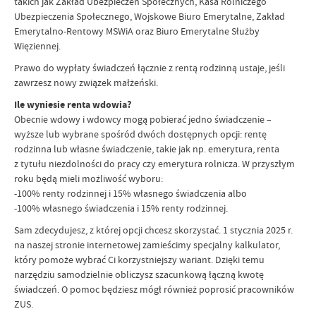
takich jak Zakład Ubezpieczeń Społecznych, Kasa Rolniczego
Ubezpieczenia Społecznego, Wojskowe Biuro Emerytalne, Zakład
Emerytalno-Rentowy MSWiA oraz Biuro Emerytalne Służby
Więziennej.
Prawo do wypłaty świadczeń łącznie z rentą rodzinną ustaje, jeśli
zawrzesz nowy związek małżeński.
Ile wyniesie renta wdowia?
Obecnie wdowy i wdowcy mogą pobierać jedno świadczenie –
wyższe lub wybrane spośród dwóch dostępnych opcji: rentę
rodzinna lub własne świadczenie, takie jak np. emerytura, renta
z tytułu niezdolności do pracy czy emerytura rolnicza. W przyszłym
roku będą mieli możliwość wyboru:
-100% renty rodzinnej i 15% własnego świadczenia albo
-100% własnego świadczenia i 15% renty rodzinnej.
Sam zdecydujesz, z której opcji chcesz skorzystać. 1 stycznia 2025 r.
na naszej stronie internetowej zamieścimy specjalny kalkulator,
który pomoże wybrać Ci korzystniejszy wariant. Dzięki temu
narzędziu samodzielnie obliczysz szacunkową łączną kwotę
świadczeń. O pomoc będziesz mógł również poprosić pracowników
ZUS.