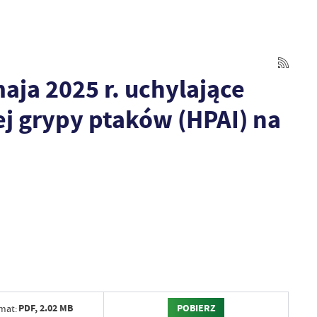
ja 2025 r. uchylające
j grypy ptaków (HPAI) na
POBIERZ
PDF,
2.02 MB
mat: