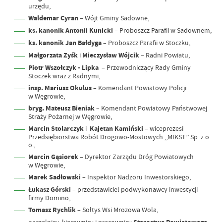
urzędu,
Waldemar Cyran
– Wójt Gminy Sadowne,
ks. kanonik Antonii Kunicki
– Proboszcz Parafii w Sadownem,
ks. kanonik Jan Bałdyga
– Proboszcz Parafii w Stoczku,
Małgorzata Zyśk
i
Mieczysław Wójcik
– Radni Powiatu,
Piotr Wszołczyk - Lipka
– Przewodniczący Rady Gminy
Stoczek wraz z Radnymi,
insp. Mariusz Okulus
– Komendant Powiatowy Policji
w Węgrowie,
bryg. Mateusz Bieniak
– Komendant Powiatowy Państwowej
Straży Pożarnej w Węgrowie,
Marcin Stolarczyk
i
Kajetan Kamiński
– wiceprezesi
Przedsiębiorstwa Robót Drogowo-Mostowych ,,MIKST’’ Sp. z o.
o.,
Marcin Gąsiorek
– Dyrektor Zarządu Dróg Powiatowych
w Węgrowie,
Marek Sadłowski
– Inspektor Nadzoru Inwestorskiego,
Łukasz Górski
– przedstawiciel podwykonawcy inwestycji
firmy Domino,
Tomasz Rychlik
–
Sołtys Wsi Mrozowa Wola,