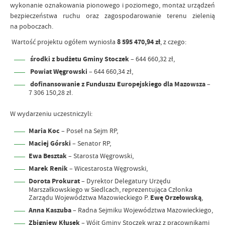
wykonanie oznakowania pionowego i poziomego, montaż urządzeń
bezpieczeństwa ruchu oraz zagospodarowanie terenu zielenią
na poboczach.
Wartość projektu ogółem wyniosła
8 595 470,94 zł
, z czego:
środki z budżetu Gminy Stoczek
– 644 660,32 zł,
Powiat Węgrowski
– 644 660,34 zł,
dofinansowanie z Funduszu Europejskiego dla Mazowsza
–
7 306 150,28 zł.
W wydarzeniu uczestniczyli:
Maria Koc
– Poseł na Sejm RP,
Maciej Górski
– Senator RP,
Ewa Besztak
– Starosta Węgrowski,
Marek Renik
– Wicestarosta Węgrowski,
Dorota Prokurat
– Dyrektor Delegatury Urzędu
Marszałkowskiego w Siedlcach, reprezentująca Członka
Zarządu Województwa Mazowieckiego P.
Ewę Orzełowską
,
Anna Kaszuba
– Radna Sejmiku Województwa Mazowieckiego,
Zbigniew Kłusek
– Wójt Gminy Stoczek wraz z pracownikami