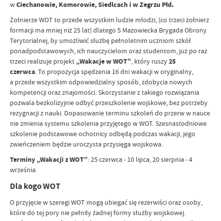
w
Ciechanowie, Komorowie, Siedlcach i w Zegrzu Płd.
Żołnierze WOT to przede wszystkim ludzie młodzi, (co trzeci żołnierz
formacji ma mniej niż 25 lat) dlatego 5 Mazowiecka Brygada Obrony
Terytorialnej, by umożliwić służbę pełnoletnim uczniom szkół
ponadpodstawowych, ich nauczycielom oraz studentom, już po raz
trzeci realizuje projekt
„Wakacje w WOT”
, który ruszy
25
czerwca
. To propozycja spędzenia 16 dni wakacji w oryginalny,
a przede wszystkim odpowiedzialny sposób, zdobycia nowych
kompetencji oraz znajomości. Skorzystanie z takiego rozwiązania
pozwala bezkolizyjnie odbyć przeszkolenie wojskowe, bez potrzeby
rezygnacji z nauki. Dopasowanie terminu szkoleń do przerw w nauce
nie zmienia systemu szkolenia przyjętego w WOT. Szesnastodniowe
szkolenie podstawowe ochotnicy odbędą podczas wakacji, jego
zwieńczeniem będzie uroczysta przysięga wojskowa.
Terminy „Wakacji z WOT”
: 25 czerwca - 10 lipca, 20 sierpnia - 4
września.
Dla kogo WOT
O przyjęcie w szeregi WOT mogą ubiegać się rezerwiści oraz osoby,
które do tej pory nie pełniły żadnej formy służby wojskowej.