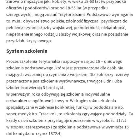
Zarówno mężczyźni jak i kobiety, w wieku 18-63 lat (w przypadku
oficerów i podoficerów) oraz od 18-55 lat (w przypadku
szeregowych), mogą zostać Terytorialsami. Podstawowe wymagania
to, m.in.: obywatelstwo polskie, zdolność fizyczna i psychiczna do
pełnienia czynnej służby wojskowej, pełnoletniość, niekaralność,
niepełnienie innego rodzaju służby wojskowej oraz nie posiadanie
przydziału kryzysowego.
System szkolenia
Proces szkolenia Terytorialsa rozpoczyna się od 16 – dniowego
szkolenia podstawowego, które jest przeznaczone dla osób nie
mających wcześniej do czynienia z wojskiem. Dla żołnierzy rezerwy
przeznaczone jest szkolenie wyrównawcze, trwające 8 dni. Oba
szkolenia otwierają 3-letni cykl.
W pierwszym roku odbywają się szkolenia indywidualne
o charakterze ogólnowojskowym. W drugim roku szkolenia
specjalistyczne w zakresie konkretnej funkcji w pododdziale np.
saper, medyk itp. Trzeci rok, to szkolenia zgrywające pododdziały. Za
każdy dzień szkolenia przysługuje uposażenie w wysokości 117zł
w stopniu szeregowego ( za szkolenie podstawowe w wymiarze 16
dni kandydat otrzyma 1872zł).