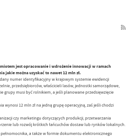
zedmiotem jest opracowanie i wdrożenie innowacji w ramach
 jakie można uzyskać to nawet 12 mln zł.
 nadany numer identyfikacyjny w krajowym systemie ewidencji
lnie, przedsiębiorców, właścicieli lasów, jednostki samorządowe,
e grupy musi być rolnikiem, a jeśli planowane przedsięwzięcie
 wynosi 12 mln zł na jedną grupę operacyjną, zaś jeśli chodzi
izacji czy marketingu dotyczących produkcji, przetwarzania
enie lub rozwój krótkich łańcuchów dostaw lub rynków lokalnych.
ez pełnomocnika, a także w formie dokumentu elektronicznego