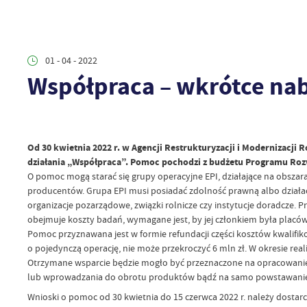
01 - 04 - 2022
Współpraca – wkrótce na
Od 30 kwietnia 2022 r. w Agencji Restrukturyzacji i Modernizacji
działania „Współpraca”. Pomoc pochodzi z budżetu Programu Rozw
O pomoc mogą starać się grupy operacyjne EPI, działające na obszara
producentów. Grupa EPI musi posiadać zdolność prawną albo działać 
organizacje pozarządowe, związki rolnicze czy instytucje doradcze. 
obejmuje koszty badań, wymagane jest, by jej członkiem była plac
Pomoc przyznawana jest w formie refundacji części kosztów kwalifiko
o pojedynczą operację, nie może przekroczyć 6 mln zł. W okresie rea
Otrzymane wsparcie będzie mogło być przeznaczone na opracowanie 
lub wprowadzania do obrotu produktów bądź na samo powstawanie t
Wnioski o pomoc od 30 kwietnia do
15 czerwca 2022 r. należy dosta