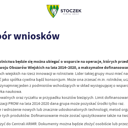
bór wniosków
 Rolnictwa będzie się można ubiegać o wsparcie na operacje, których pr
oju Obszarów Wiejskich na lata 2014–2020, a maksymalne dofinansowania
ch wiejskich na rzecz innowacji w rolnictwie. Lider takiej grupy musi mieć
jako spółka cywilna bądź konsorcjum. Może ona zrzesać m.in. rolników, ucze
Przynajmniej jeden z podmiotów wchodzących w skład występującej o wsparci
ówka naukowa.
walnych oraz ryczałtu w przypadku kosztów bieżących. Limit dofinansowania
lizacji PROW na lata 2014-2020 dana grupa może pozyskać środki tylko raz.
i wdrożenie nowych lub znacznie udoskonalonych technologii, metod organ
ych produktów. Dofinansowanie może zostać spożytkowane także na tworz
rczyć do Centrali ARiMR. Dokumenty można będzie złożyć osobiście lub prz