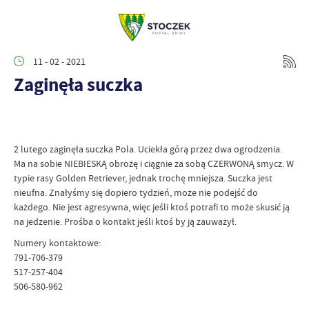
11 - 02 - 2021
Zaginęła suczka
2 lutego zaginęła suczka Pola. Uciekła górą przez dwa ogrodzenia.
Ma na sobie NIEBIESKĄ obrożę i ciągnie za sobą CZERWONĄ smycz. W
typie rasy Golden Retriever, jednak trochę mniejsza. Suczka jest
nieufna. Znałyśmy się dopiero tydzień, może nie podejść do
każdego. Nie jest agresywna, więc jeśli ktoś potrafi to może skusić ją
na jedzenie. Prośba o kontakt jeśli ktoś by ją zauważył.
Numery kontaktowe:
791-706-379
517-257-404
506-580-962