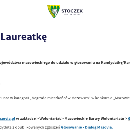
/Laureatkę
jewództwa mazowieckiego do udziału w głosowaniu na Kandydatkę/Kand
.
usza w kategorii „Nagroda mieszkańców Mazowsza” w konkursie „Mazowieck
azovia.pl
w zakładce > Wolontariat > Mazowieckie Barwy Wolontariatu >
G
ndydata z opublikowanych zgłoszeń
Głosowanie - Dialog Mazovia.